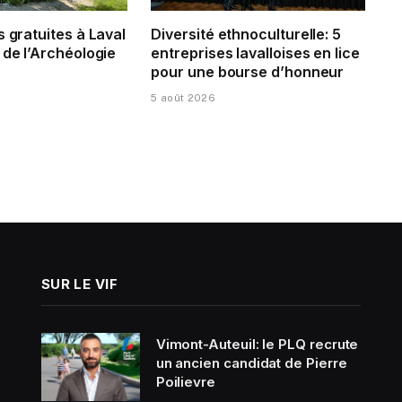
s gratuites à Laval
Diversité ethnoculturelle: 5
 de l’Archéologie
entreprises lavalloises en lice
pour une bourse d’honneur
5 août 2026
SUR LE VIF
Vimont-Auteuil: le PLQ recrute
un ancien candidat de Pierre
Poilievre