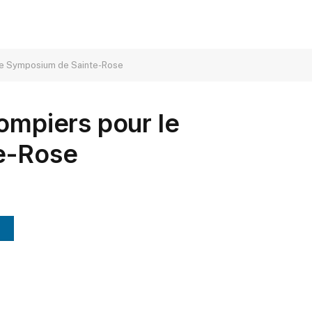
 le Symposium de Sainte-Rose
ompiers pour le
e-Rose