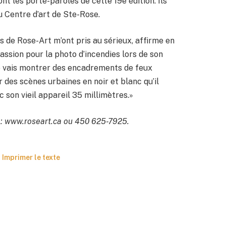
t les porte-paroles de cette 19e édition. Ils
u Centre d’art de Ste-Rose.
 gens de Rose-Art m’ont pris au sérieux, affirme en
passion pour la photo d’incendies lors de son
Je vais montrer des encadrements de feux
 des scènes urbaines en noir et blanc qu’il
 son vieil appareil 35 millimètres.»
e: www.roseart.ca ou 450 625-7925.
Imprimer le texte