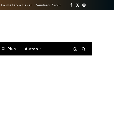
La météo à Laval
Vendredi 7 août
Facebook
X
Instagram
(Twitter)
CL Plus
Autres