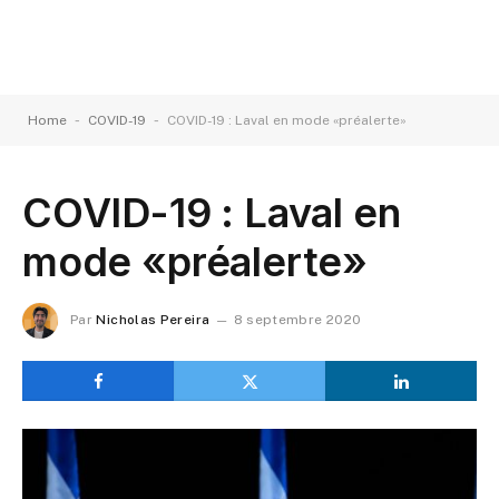
-
-
Home
COVID-19
COVID-19 : Laval en mode «préalerte»
COVID-19 : Laval en
mode «préalerte»
Par
Nicholas Pereira
8 septembre 2020