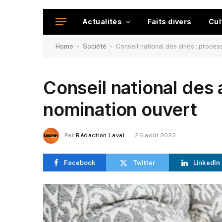
Actualités
Faits divers
Cul
-
-
Home
Société
Conseil national des aînés : proce
Conseil national des 
nomination ouvert
Par
Rédaction Laval
26 août 2023
Facebook
Twitter
LinkedIn