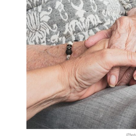
(Phot