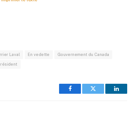
rier Laval
En vedette
Gouvernement du Canada
Président
Facebook
Twitter
LinkedIn