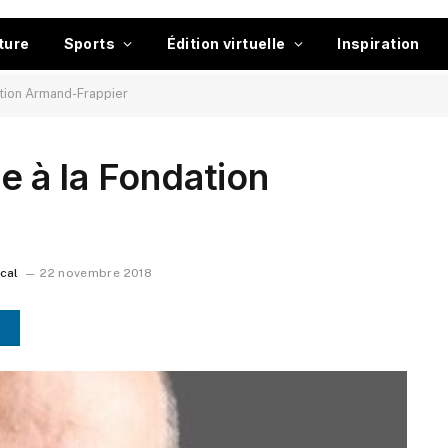
ture
Sports
Édition virtuelle
Inspiration
tion Armand-Frappier
 à la Fondation
ocal
22 novembre 2018