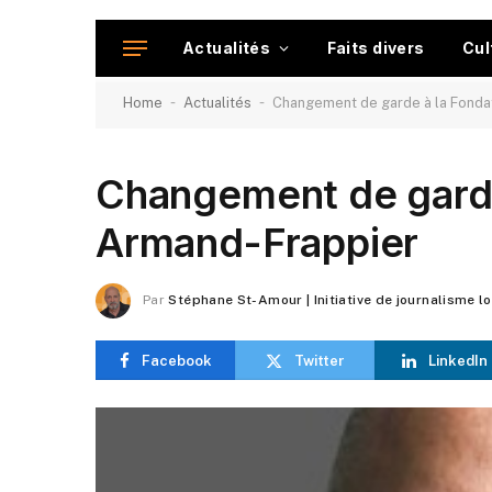
Actualités
Faits divers
Cul
-
-
Home
Actualités
Changement de garde à la Fonda
Changement de garde
Armand-Frappier
Par
Stéphane St-Amour | Initiative de journalisme l
Facebook
Twitter
LinkedIn