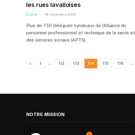
les rues lavalloises
Santé
18 novembre 2021
Plus de 750 délégués syndicaux de l’Alliance du
personnel professionnel et technique de la santé et
des services sociaux (APTS)…
Previous
…
…
1
112
113
114
115
116
NOTRE MISSION