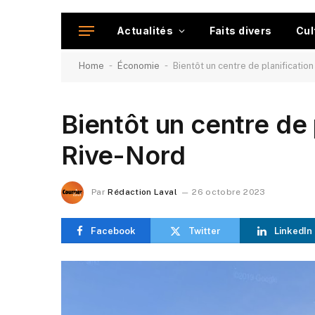
Actualités
Faits divers
Cul
-
-
Home
Économie
Bientôt un centre de planification
Bientôt un centre de 
Rive-Nord
Par
Rédaction Laval
26 octobre 2023
Facebook
Twitter
LinkedIn