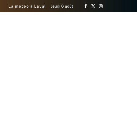
La météo à Laval
Jeudi 6 août
Facebook
X
Instagram
(Twitter)