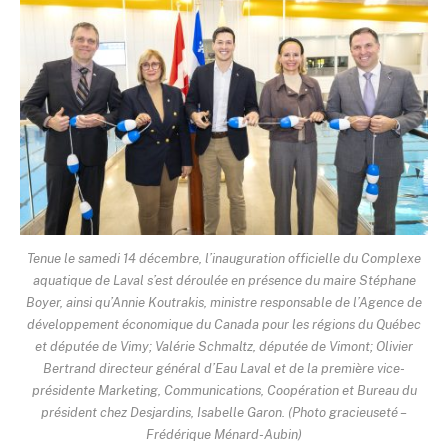
Tenue le samedi 14 décembre, l’inauguration officielle du Complexe
aquatique de Laval s’est déroulée en présence du maire Stéphane
Boyer, ainsi qu’Annie Koutrakis, ministre responsable de l’Agence de
développement économique du Canada pour les régions du Québec
et députée de Vimy; Valérie Schmaltz, députée de Vimont; Olivier
Bertrand directeur général d’Eau Laval et de la première vice-
présidente Marketing, Communications, Coopération et Bureau du
président chez Desjardins, Isabelle Garon. (Photo gracieuseté –
Frédérique Ménard-Aubin)