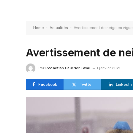
-
-
Home
Actualités
Avertissement de neige en vigue
Avertissement de ne
Par
Rédaction Courrier Laval
1 janvier 2021
Facebook
Twitter
LinkedIn