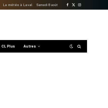
La météo à Laval
Samedi 8 août
Facebook
X
Instagram
(Twitter)
CL Plus
Autres