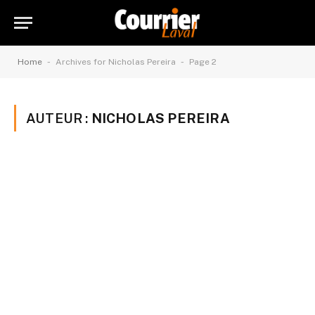
-
-
Home
Archives for Nicholas Pereira
Page 2
AUTEUR :
NICHOLAS PEREIRA