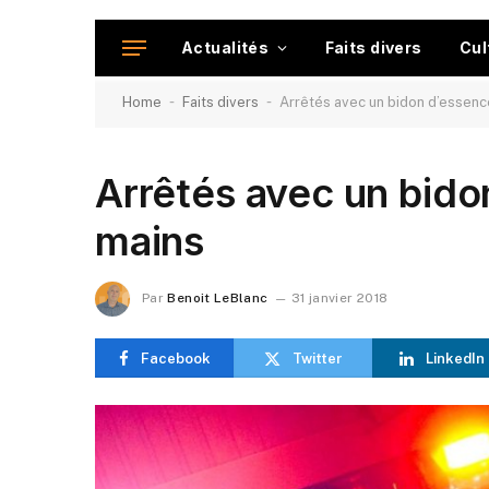
Actualités
Faits divers
Cul
-
-
Home
Faits divers
Arrêtés avec un bidon d’essenc
Arrêtés avec un bido
mains
Par
Benoit LeBlanc
31 janvier 2018
Facebook
Twitter
LinkedIn