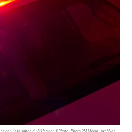
ons depuis la soirée du 30 janvier. ©Photo - Photo 2M.Media - Archives