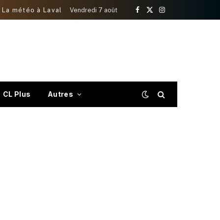
La météo à Laval
Vendredi 7 août
Facebook
X
Instagram
(Twitter)
CL Plus
Autres