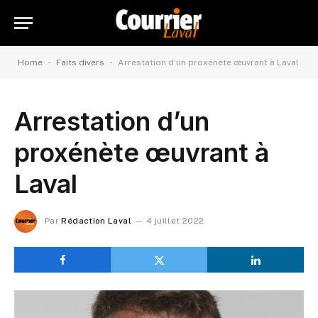
-
-
Home
Faits divers
Arrestation d’un proxénète œuvrant à Laval
Arrestation d’un
proxénète œuvrant à
Laval
Par
Rédaction Laval
4 juillet 2022