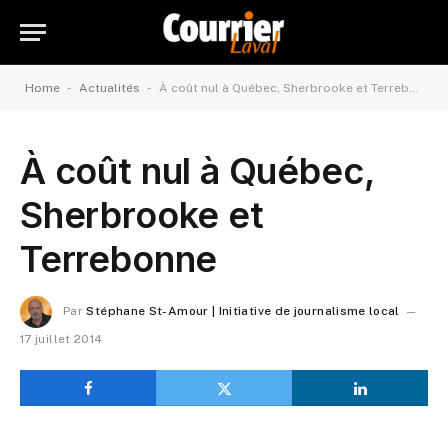
-
-
Home
Actualités
À coût nul à Québec, Sherbrooke et Terrebonne
À coût nul à Québec,
Sherbrooke et
Terrebonne
Par
Stéphane St-Amour | Initiative de journalisme local
17 juillet 2014