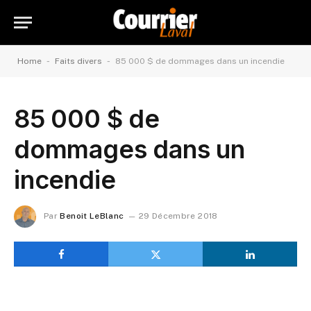
-
-
Home
Faits divers
85 000 $ de dommages dans un incendie
85 000 $ de
dommages dans un
incendie
Par
Benoit LeBlanc
29 Décembre 2018