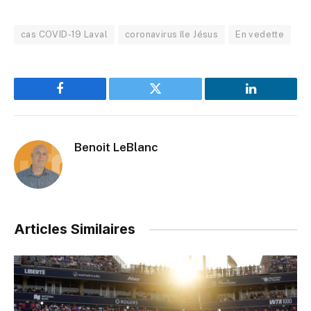
cas COVID-19 Laval
coronavirus île Jésus
En vedette
Facebook
Twitter
LinkedIn
Benoit LeBlanc
Articles Similaires