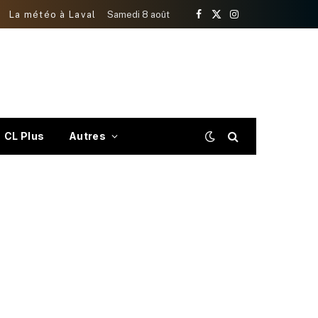
La météo à Laval
Samedi 8 août
Facebook
X
Instagram
(Twitter)
CL Plus
Autres