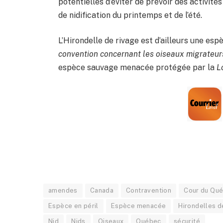
potentielles d’éviter de prévoir des activité
de nidification du printemps et de l’été.
L’Hirondelle de rivage est d’ailleurs une es
convention concernant les oiseaux migrateur
espèce sauvage menacée protégée par la
L
amendes
Canada
Contravention
Cour du Qu
Espèce en péril
Espèce menacée
Hirondelles d
Nid
Nids
Oiseaux
Québec
sécurité