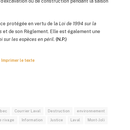
s d’excavation ou de construction pendant la saison
pèce protégée en vertu de la
Loi de 1994 sur la
s
et de son Règlement. Elle est également une
oi sur les espèces en péril
.
(N.P.)
Imprimer le texte
ébec
Courrier Laval
Destruction
environnement
e rivage
Information
Justice
Laval
Mont-Joli