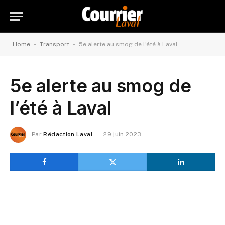
-
-
Home
Transport
5e alerte au smog de l’été à Laval
5e alerte au smog de
l’été à Laval
Par
Rédaction Laval
29 juin 2023