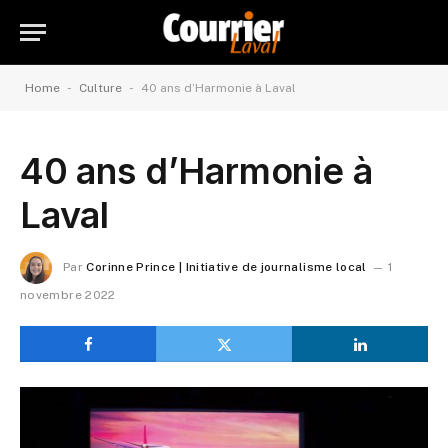
-
-
Home
Culture
40 ans d’Harmonie à Laval
40 ans d’Harmonie à
Laval
Par
Corinne Prince | Initiative de journalisme local
1
novembre 2022