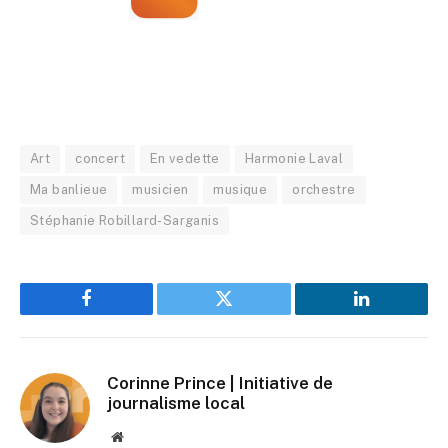
Art
concert
En vedette
Harmonie Laval
Ma banlieue
musicien
musique
orchestre
Stéphanie Robillard-Sarganis
Facebook
Twitter
LinkedIn
Corinne Prince | Initiative de
journalisme local
Website