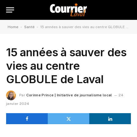
-
-
Home
Santé
15 années à sauver des vies au centre GLOBULE de Laval
15 années à sauver des
vies au centre
GLOBULE de Laval
Par
Corinne Prince | Initiative de journalisme local
24
janvier 2024