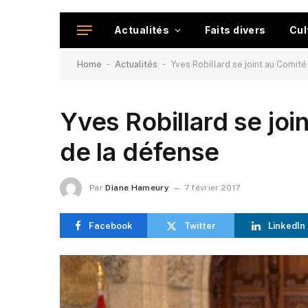
Actualités
Faits divers
Cul
-
-
Home
Actualités
Yves Robillard se joint au Comit
Yves Robillard se jo
de la défense
Par
Diane Hameury
7 février 2017
Facebook
Twitter
LinkedIn