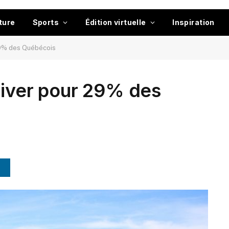
ture
Sports
Édition virtuelle
Inspiration
 29% des Québécois
’hiver pour 29% des