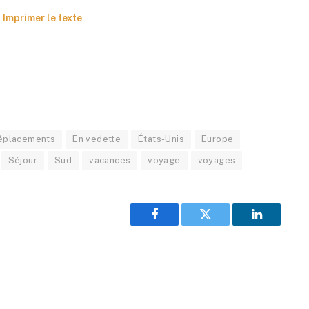
Imprimer le texte
éplacements
En vedette
États-Unis
Europe
Séjour
Sud
vacances
voyage
voyages
Facebook
Twitter
LinkedIn