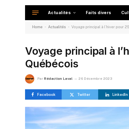
Actualités
Faits divers
Cul
-
-
Home
Actualités
Voyage principal à l’hiver pour
Voyage principal à l
Québécois
Par
Rédaction Laval
26 Décembre 2023
Facebook
Twitter
LinkedIn