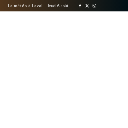
La météo à Laval
Jeudi 6 août
Facebook
X
Instagram
(Twitter)