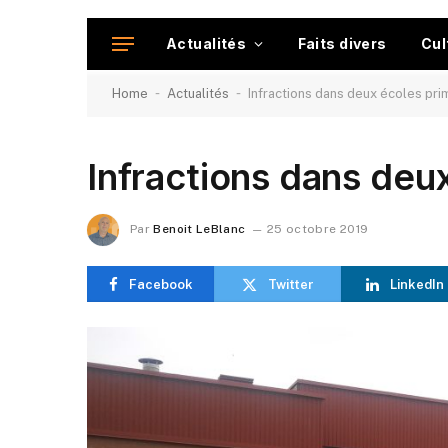
Actualités
Faits divers
Cul
-
-
Home
Actualités
Infractions dans deux écoles pri
Infractions dans deu
Par
Benoit LeBlanc
25 octobre 2019
Facebook
Twitter
LinkedIn