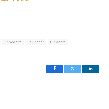
En vedette
Le Sentier
rue André
Facebook
Twitter
LinkedIn