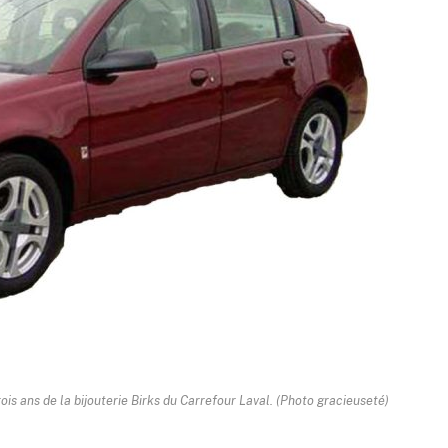
ois ans de la bijouterie Birks du Carrefour Laval.
(Photo gracieuseté)