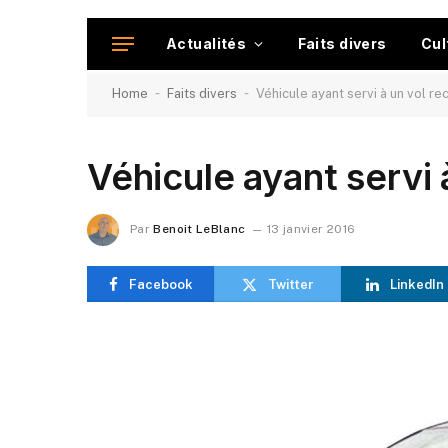
Actualités
Faits divers
Cul
-
-
Home
Faits divers
Véhicule ayant servi à un vol r
Véhicule ayant servi 
Par
Benoit LeBlanc
13 janvier 2016
Facebook
Twitter
LinkedIn