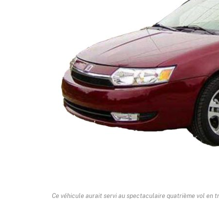
Ce véhicule aurait servi au spectaculaire quatrième vol en tr