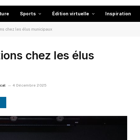
ture
Sports
Édition virtuelle
Inspiration
ns chez les élus municipaux
ons chez les élus
ocal
4 Décembre 2025