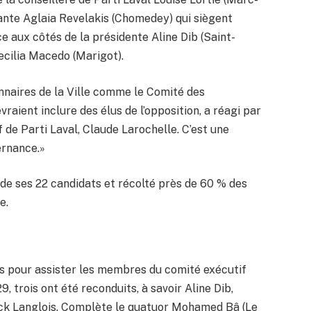
dante Aglaia Revelakis (Chomedey) qui siègent
 aux côtés de la présidente Aline Dib (Saint-
ecilia Macedo (Marigot).
onnaires de la Ville comme le Comité des
raient inclure des élus de l’opposition, a réagi par
f de Parti Laval, Claude Larochelle. C’est une
ernance.»
 de ses 22 candidats et récolté près de 60 % des
e.
s pour assister les membres du comité exécutif
, trois ont été reconduits, à savoir Aline Dib,
ick Langlois. Complète le quatuor Mohamed Bâ (Le