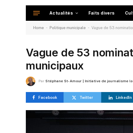
Actualités
Faits divers
Cul
-
-
Home
Politique municipale
Vague de 53 nominatio
Vague de 53 nominati
municipaux
Par
Stéphane St-Amour | Initiative de journalisme l
Facebook
Twitter
LinkedIn