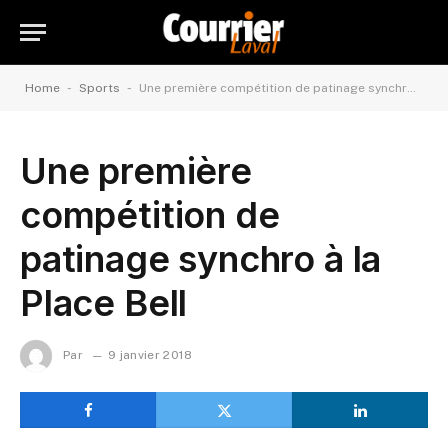
-
-
Home
Sports
Une première compétition de patinage synchro à la Place Bell
Une première
compétition de
patinage synchro à la
Place Bell
Par
9 janvier 2018