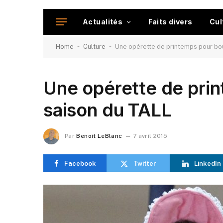
Actualités
Faits divers
Cul
-
-
Home
Culture
Une opérette de printemps pour bou
Une opérette de prin
saison du TALL
Par
Benoit LeBlanc
7 avril 2015
Facebook
Twitter
LinkedIn