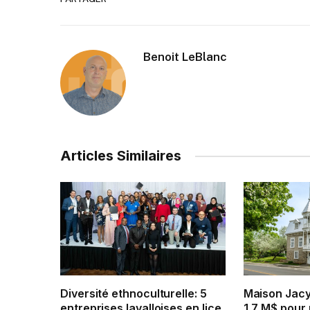
Benoit LeBlanc
Articles Similaires
Diversité ethnoculturelle: 5
Maison Jac
entreprises lavalloises en lice
1,7 M$ pour