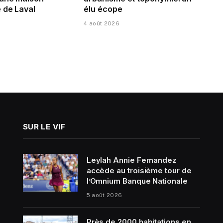
 de Laval
élu écope
4 août 2026
SUR LE VIF
Leylah Annie Fernandez
accède au troisième tour de
l’Omnium Banque Nationale
5 août 2026
Près de 2000 habitations en