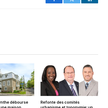
Facebook
Twitter
LinkedIn
ynthe débourse
Refonte des comités
 une maison
urbanisme et toponymie: un