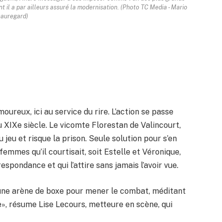
t il a par ailleurs assuré la modernisation. (Photo TC Media - Mario
auregard)
oureux, ici au service du rire. L’action se passe
u XIXe siècle. Le vicomte Florestan de Valincourt,
 jeu et risque la prison. Seule solution pour s’en
 femmes qu’il courtisait, soit Estelle et Véronique,
rrespondance et qui l’attire sans jamais l’avoir vue.
une arène de boxe pour mener le combat, méditant
e», résume Lise Lecours, metteure en scène, qui