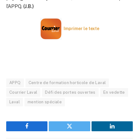
l’APPQ.
(J.B.)
Imprimer le texte
APPQ
Centre de formation horticole de Laval
Courrier Laval
Défi des portes ouvertes
En vedette
Laval
mention spéciale
Facebook
Twitter
LinkedIn