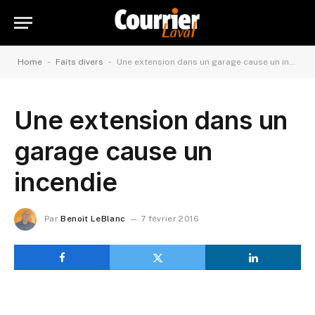
-
-
Home
Faits divers
Une extension dans un garage cause un incendie
Une extension dans un
garage cause un
incendie
Par
Benoit LeBlanc
7 février 2016