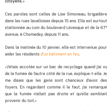
citoyens
.»
Ces
paroles sont celles de Lise Simoneau
,
brigadière
dans les rues lavalloises
depuis 15 ans
.
E
lle est
surtout
e
stationnée au coin du boulevard Lévesque et de la 67
avenue, à Chomedey, depuis
11 ans.
Dans la matinée du 10 janvier, elle est intervenue pour
aider les résidents
d’un bâtiment en feu
.
«J’étais
accotée sur un bac de recyclage
quand
j’ai vu
de la fumée de l’autre côté de la rue
, explique-t-elle. J
e
me disais que les gens sont chanceux d’avoir des
foyers. En regardant comme il le faut, j’ai
remarqué
que la fumée n’allait pas droite et qu’elle semblait
provenir du toit
.»