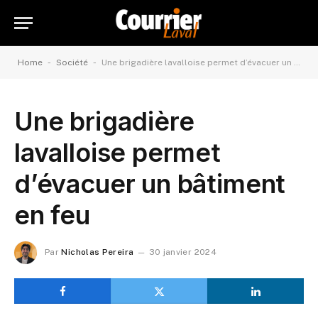
-
-
Home
Société
Une brigadière lavalloise permet d’évacuer un bâtiment en feu
Une brigadière
lavalloise permet
d’évacuer un bâtiment
en feu
Par
Nicholas Pereira
30 janvier 2024