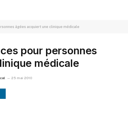
rsonnes âgées acquiert une clinique médicale
nces pour personnes
linique médicale
ocal
25 mai 2010