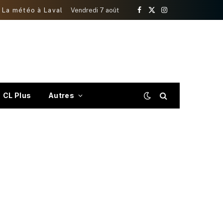
La météo à Laval
Vendredi 7 août
Facebook
X
Instagram
(Twitter)
CL Plus
Autres