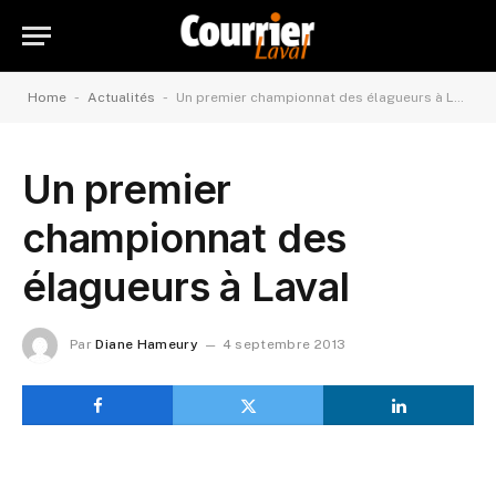
-
-
Home
Actualités
Un premier championnat des élagueurs à Laval
Un premier
championnat des
élagueurs à Laval
Par
Diane Hameury
4 septembre 2013