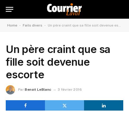
-
-
Home
Faits divers
Un père craint que sa fille soit devenue escorte
Un père craint que sa
fille soit devenue
escorte
Par
Benoit LeBlanc
3 février 2016