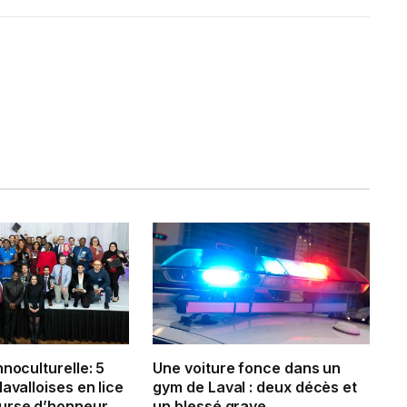
hnoculturelle: 5
Une voiture fonce dans un
lavalloises en lice
gym de Laval : deux décès et
urse d’honneur
un blessé grave