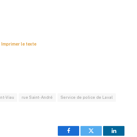
Imprimer le texte
nt-Viau
rue Saint-André
Service de police de Laval
Facebook
Twitter
LinkedIn