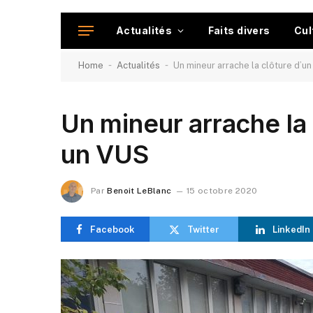
Actualités
Faits divers
Cul
-
-
Home
Actualités
Un mineur arrache la clôture d’u
Un mineur arrache la
un VUS
Par
Benoit LeBlanc
15 octobre 2020
Facebook
Twitter
LinkedIn