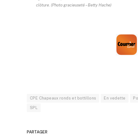
clôture. (Photo gracieuseté – Betty Hache)
CPE Chapeaux ronds et bottillons
En vedette
Po
SPL
PARTAGER