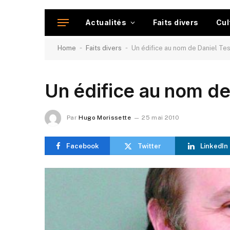
Actualités
Faits divers
Cul
-
-
Home
Faits divers
Un édifice au nom de Daniel Tes
Un édifice au nom de
Par
Hugo Morissette
25 mai 2010
Facebook
Twitter
LinkedIn