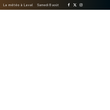
La météo à Laval
Samedi 8 août
Facebook
X
Instagram
(Twitter)