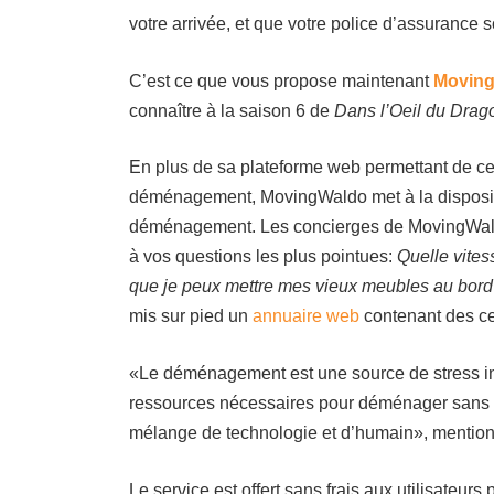
votre arrivée, et que votre police d’assurance so
C’est ce que vous propose maintenant
Movin
connaître à la saison 6 de
Dans l’Oeil du Drag
En plus de sa plateforme web permettant de cen
déménagement, MovingWaldo met à la dispositio
déménagement. Les concierges de MovingWald
à vos questions les plus pointues:
Quelle vites
que je peux mettre mes vieux meubles au bor
mis sur pied un
annuaire web
contenant des cen
«Le déménagement est une source de stress inco
ressources nécessaires pour déménager sans s
mélange de technologie et d’humain», mentionn
Le service est offert sans frais aux utilisateur