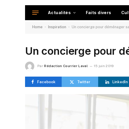
Actualités
Faits divers
Cul
-
-
Home
Inspiration
Un concierge pour déménager sa
Un concierge pour d
Par
Rédaction Courrier Laval
15 juin 2019
Facebook
Twitter
LinkedIn