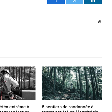
Facebook
Twitter
LinkedIn
Website
météo extrême à
5 sentiers de randonnée à
ment repérer et
tester cet été en Montérégie