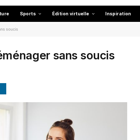
ture
Sports
Édition virtuelle
Inspiration
ns soucis
éménager sans soucis