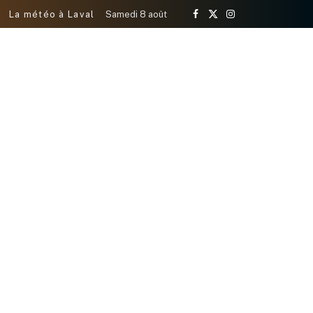
La météo à Laval
Samedi 8 août
Facebook
X
Instagram
(Twitter)