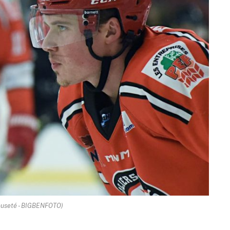
euseté - BIGBENFOTO)