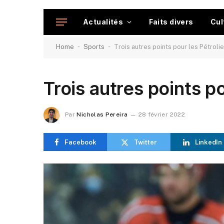
Actualités
Faits divers
Cul
-
-
Home
Sports
Trois autres points pour les Pétroli
Trois autres points po
Par
Nicholas Pereira
28 février 2022
Facebook
Twitter
LinkedIn