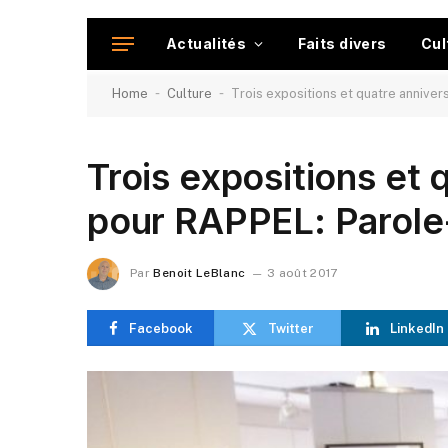
Actualités
Faits divers
Cul
-
-
Home
Culture
Trois expositions et quatre anniver
Trois expositions et 
pour RAPPEL: Parole
Par
Benoit LeBlanc
3 août 2017
Facebook
Twitter
LinkedIn