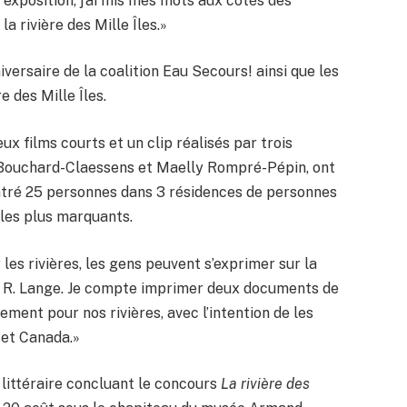
exposition, j’ai mis mes mots aux côtés des
a rivière des Mille Îles.»
versaire de la coalition Eau Secours! ainsi que les
e des Mille Îles.
eux films courts et un clip réalisés par trois
en Bouchard-Claessens et Maelly Rompré-Pépin, ont
ontré 25 personnes dans 3 résidences de personnes
les plus marquants.
 les rivières, les gens peuvent s’exprimer sur la
y R. Lange. Je compte imprimer deux documents de
ment pour nos rivières, avec l’intention de les
 et Canada.»
littéraire concluant le concours
La rivière des