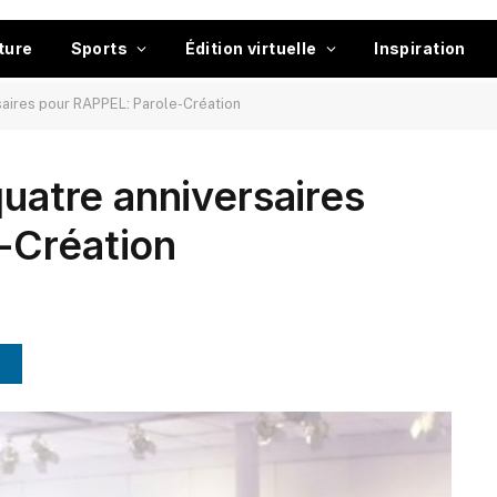
ture
Sports
Édition virtuelle
Inspiration
saires pour RAPPEL: Parole-Création
quatre anniversaires
-Création