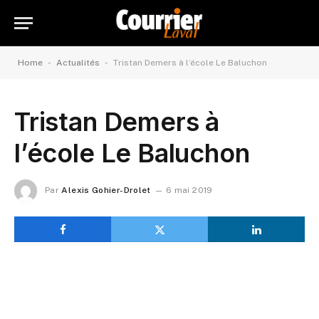
-
-
Home
Actualités
Tristan Demers à l’école Le Baluchon
Tristan Demers à
l’école Le Baluchon
Par
Alexis Gohier-Drolet
6 mai 2019