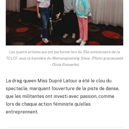
Les quatre artistes qui ont performé lors du 35e anniversaire de la
TCLCF, sous la bannière du Womansplaining Show. (Photo gracieuseté
– Olivia Rosnarho)
La drag queen Miss Dupré Latour a été le clou du
spectacle, marquant l’ouverture de la piste de danse,
que les militantes ont investi avec passion, comme
lors de chaque action féministe qu’elles
entreprennent.