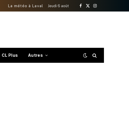
La météo à Laval
Jeudi 6 août
Facebook
X
Instagram
(Twitter)
CL Plus
Autres