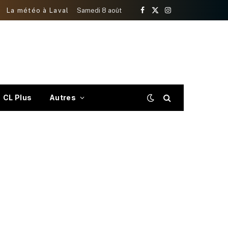
La météo à Laval
Samedi 8 août
Facebook
X
Instagram
(Twitter)
CL Plus
Autres