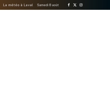
La météo à Laval
Samedi 8 août
Facebook
X
Instagram
(Twitter)