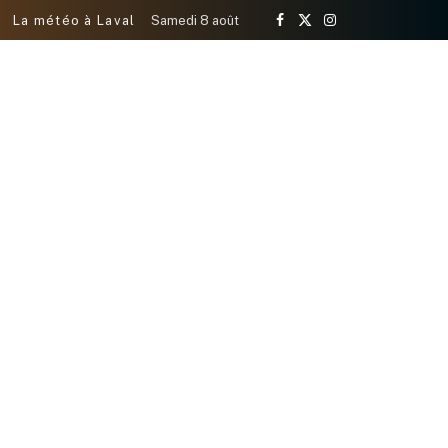
La météo à Laval
Samedi 8 août
Facebook
X
Instagram
(Twitter)