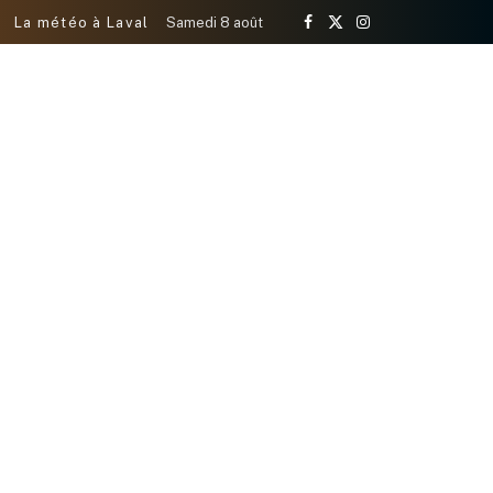
La météo à Laval
Samedi 8 août
Facebook
X
Instagram
(Twitter)