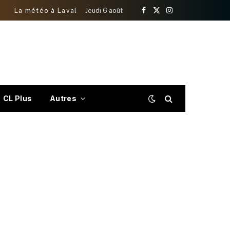
La météo à Laval
Jeudi 6 août
Facebook
X
Instagram
(Twitter)
CL Plus
Autres