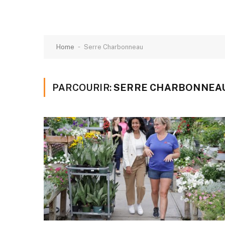
-
Home
Serre Charbonneau
PARCOURIR:
SERRE CHARBONNEA