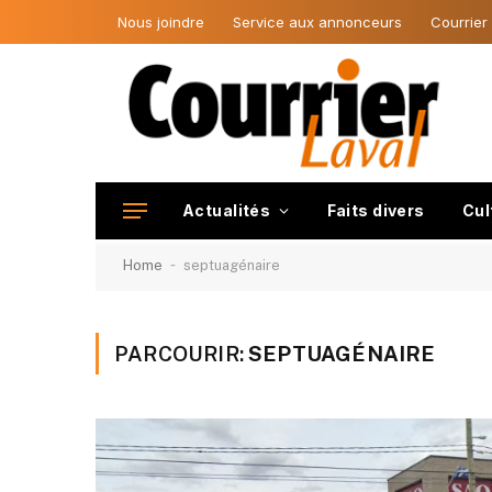
Nous joindre
Service aux annonceurs
Courrier
Actualités
Faits divers
Cul
-
Home
septuagénaire
PARCOURIR:
SEPTUAGÉNAIRE