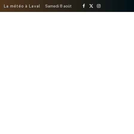
La météo à Laval
Samedi 8 août
Facebook
X
Instagram
(Twitter)