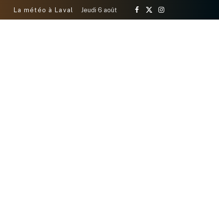
La météo à Laval
Jeudi 6 août
Facebook
X
Instagram
(Twitter)