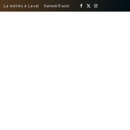
La météo à Laval
Samedi 8 août
Facebook
X
Instagram
(Twitter)