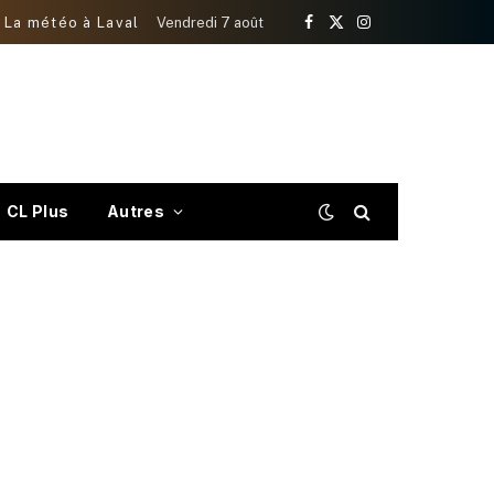
La météo à Laval
Vendredi 7 août
Facebook
X
Instagram
(Twitter)
CL Plus
Autres